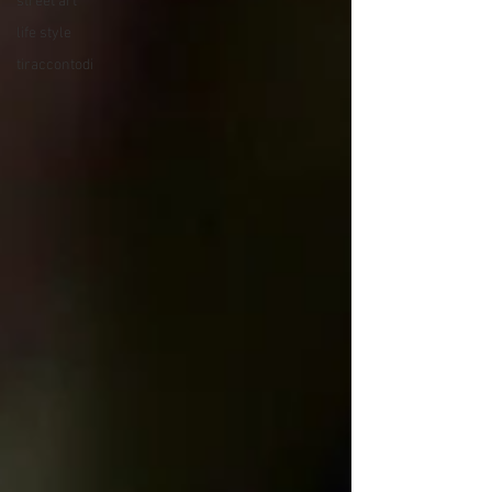
street art
life style
tiraccontodi