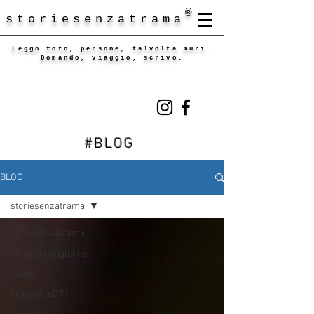
®
storiesenzatrama
Leggo foto, persone, talvolta muri.
Domando, viaggio, scrivo.
#BLOG
BLOG
storiesenzatrama
storiesenzatrama
storiesenzaglutine
viaggi
tiraccontoDT1