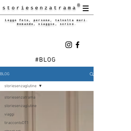
®
storiesenzatrama
Leggo foto, persone, talvolta muri.
Domando, viaggio, scrivo.
#BLOG
BLOG
storiesenzaglutine
storiesenzatrama
storiesenzaglutine
viaggi
tiraccontoDT1