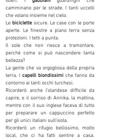
liberi. I 
gabbiani
 guardinghi che 
camminano per le strade. I tanti uccelli 
che volano insieme nel cielo.
Le 
biciclette 
sicure. Le case con le porte 
aperte. Le finestre a piano terra senza 
protezioni. I tetti a punta.
Il sole che non riesce a tramontare, 
perché come si può nascondere tanta 
bellezza?
La gente che va orgogliosa della propria 
terra. I 
capelli biondissimi 
che fanno da 
contorno ai tanti occhi turchesi.
Ricorderò anche l’olandese difficile da 
capire, e il sorriso di Annika, la mattina, 
mentre con il suo inglese faceva di tutto 
per preparare un cappuccino perfetto 
per gli unici italiani sull’isola.
Ricorderò un rifugio bellissimo, molto 
local, che ci ha fatti sentire a casa. 