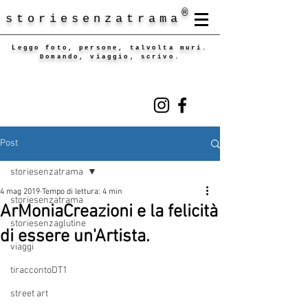
®
storiesenzatrama
Leggo foto, persone, talvolta muri.
Domando, viaggio, scrivo.
Post
storiesenzatrama
4 mag 2019
Tempo di lettura: 4 min
storiesenzatrama
ArMoniaCreazioni e la felicità
storiesenzaglutine
di essere un'Artista.
viaggi
tiraccontoDT1
street art