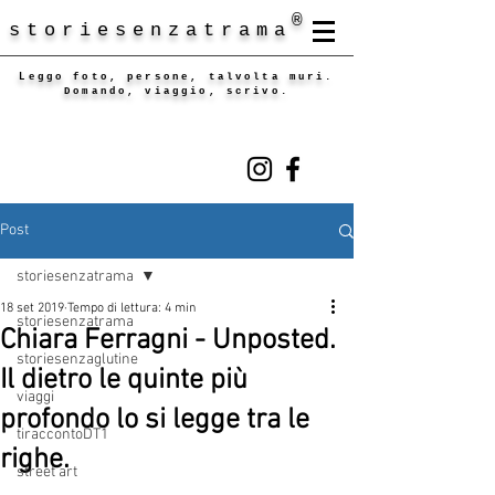
®
storiesenzatrama
Leggo foto, persone, talvolta muri.
Domando, viaggio, scrivo.
Post
storiesenzatrama
18 set 2019
Tempo di lettura: 4 min
storiesenzatrama
Chiara Ferragni - Unposted.
storiesenzaglutine
Il dietro le quinte più
viaggi
profondo lo si legge tra le
tiraccontoDT1
righe.
street art