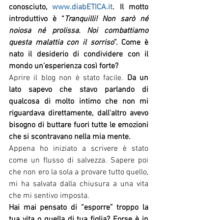
conosciuto, 
www.diabETICA.it
. Il motto 
introduttivo è “
Tranquilli! Non sarò né 
noiosa né prolissa. Noi combattiamo 
questa malattia con il sorriso
”. Come è 
nato il desiderio di condividere con il 
mondo un’esperienza così forte?
Aprire il blog non è stato facile. 
Da un 
lato sapevo che stavo parlando di 
qualcosa di molto intimo che non mi 
riguardava direttamente, dall'altro avevo 
bisogno di buttare fuori tutte le emozioni 
che si scontravano nella mia mente.
Appena ho iniziato a scrivere è stato 
come un flusso di salvezza. Sapere poi 
che non ero la sola a provare tutto quello, 
mi ha salvata dalla chiusura a una vita 
che mi sentivo imposta.
Hai mai pensato di “esporre” troppo la 
tua vita o quella di tua figlia? Forse è in 