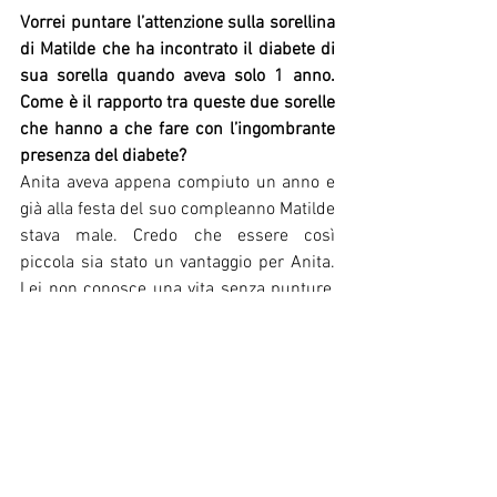
Vorrei puntare l’attenzione sulla sorellina 
di Matilde che ha incontrato il diabete di 
sua sorella quando aveva solo 1 anno. 
Come è il rapporto tra queste due sorelle 
che hanno a che fare con l’ingombrante 
presenza del diabete? 
Anita aveva appena compiuto un anno e 
già alla festa del suo compleanno Matilde 
stava male. Credo che essere così 
piccola sia stato un vantaggio per Anita. 
Lei non conosce una vita senza punture, 
aghi o allarmi notturni. Per lei ogni 
fratello o sorella vive così.
Ho cercato di spiegarle che non avviene 
così in tutte le famiglie, ma ogni tanto mi 
chiede chi dei suoi amici non ha 
l'insulina nel corpo. Nonostante l'età lei è 
molto responsabile nei confronti della 