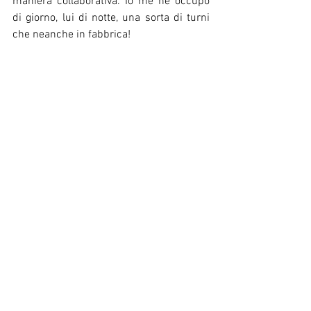
maniera collaborativa. Io me ne occupo 
di giorno, lui di notte, una sorta di turni 
che neanche in fabbrica!