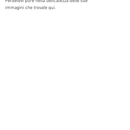
Perdetevi pure nella delicatezza delle sue 
immagini che trovate qui.
Damiano e tutta la squadra si prendono 
cura di me. La sensazione è quella di 
avere addosso occhi sinceri, attenti, 