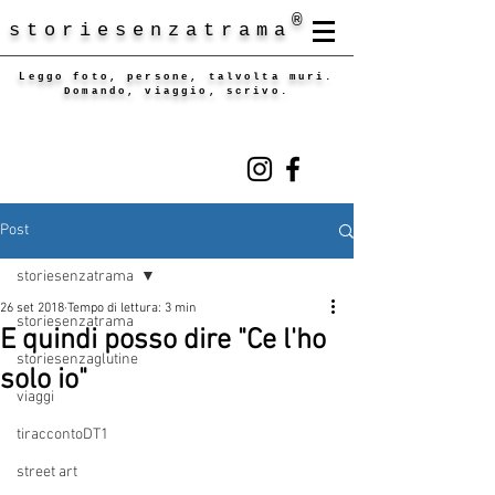
®
storiesenzatrama
Leggo foto, persone, talvolta muri.
Domando, viaggio, scrivo.
Post
storiesenzatrama
26 set 2018
Tempo di lettura: 3 min
storiesenzatrama
E quindi posso dire "Ce l'ho
storiesenzaglutine
solo io"
viaggi
tiraccontoDT1
street art