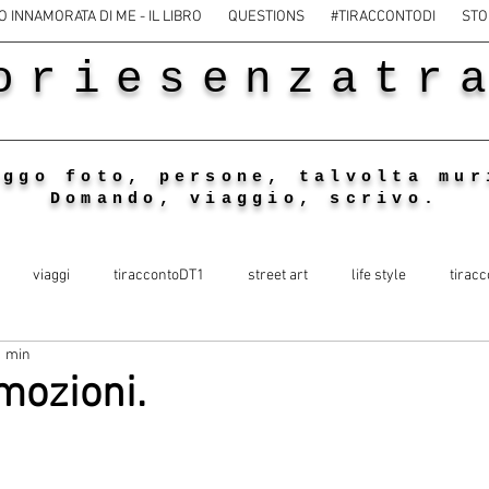
O INNAMORATA DI ME - IL LIBRO
QUESTIONS
#TIRACCONTODI
STO
oriesenzatr
eggo foto, persone, talvolta mur
Domando, viaggio, scrivo.
viaggi
tiraccontoDT1
street art
life style
tiracc
1 min
mozioni.