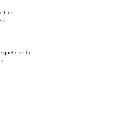
 di noi.
so.
e quello della 
à.