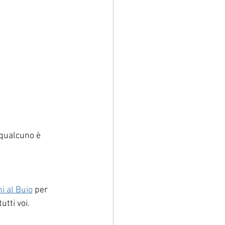
qualcuno è 
i al Buio
 per 
tti voi.