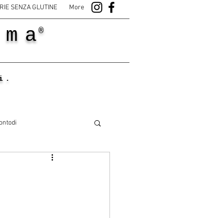
RIE SENZA GLUTINE
More
ama
®
i.
ontodi