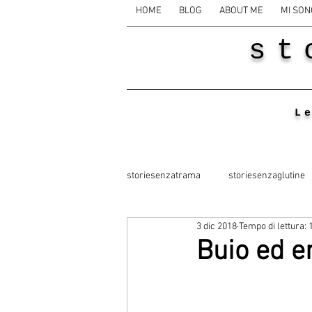
HOME
BLOG
ABOUT ME
MI SON
st
L
storiesenzatrama
storiesenzaglutine
3 dic 2018
Tempo di lettura: 
Buio ed e