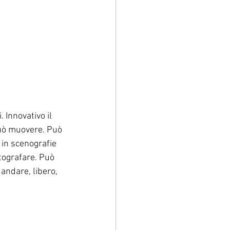
Innovativo il 
può muovere. Può 
i in scenografie 
tografare. Può 
andare, libero, 