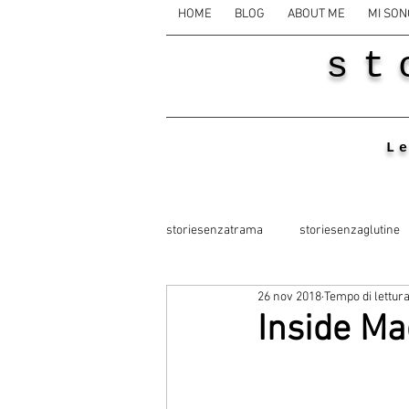
HOME
BLOG
ABOUT ME
MI SON
st
L
storiesenzatrama
storiesenzaglutine
26 nov 2018
Tempo di lettura
Inside Ma