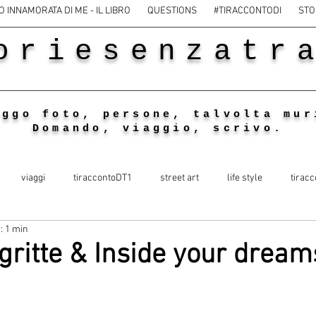
O INNAMORATA DI ME - IL LIBRO
QUESTIONS
#TIRACCONTODI
STO
oriesenzatr
eggo foto, persone, talvolta mur
Domando, viaggio, scrivo.
viaggi
tiraccontoDT1
street art
life style
tiracc
: 1 min
gritte & Inside your dream