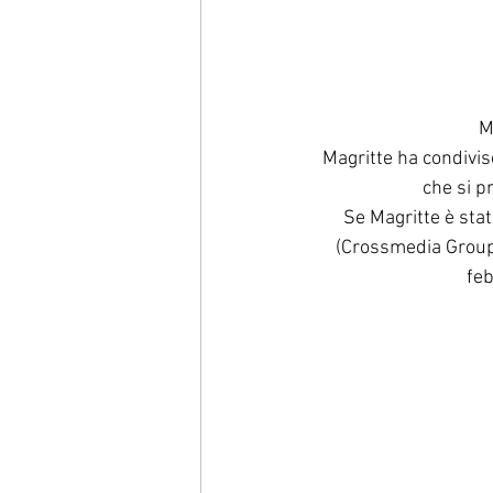
M
Magritte ha condivis
che si p
Se Magritte è stat
(Crossmedia Group,
feb