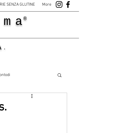
RIE SENZA GLUTINE
More
ama
®
i.
ontodi
s.