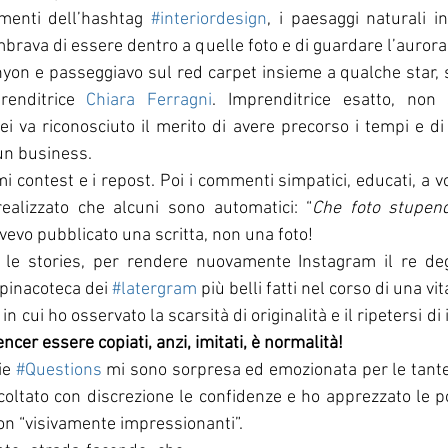
menti dell’hashtag 
#interiordesign
mbrava di essere dentro a quelle foto e di guardare l’aurora 
nyon e passeggiavo sul red carpet insieme a qualche star, 
renditrice 
Chiara Ferragni
. Imprenditrice esatto, non 
ei va riconosciuto il merito di avere precorso i tempi e di 
un business.
mi contest e i repost. Poi i commenti simpatici, educati, a vol
ealizzato che alcuni sono automatici: “
Che foto stupend
vevo pubblicato una scritta, non una foto! 
le stories, per rendere nuovamente Instagram il re degli
pinacoteca dei 
#latergram
 più belli fatti nel corso di una vita
n cui ho osservato la scarsità di originalità e il ripetersi di i
ncer essere copiati, anzi, imitati, è normalità!
ie 
#Questions
 mi sono sorpresa ed emozionata per le tante
coltato con discrezione le confidenze e ho apprezzato le pot
non “visivamente impressionanti”. 