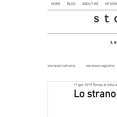
HOME
BLOG
ABOUT ME
MI SON
st
L
storiesenzatrama
storiesenzaglutine
17 gen 2019
Tempo di lettura
Lo stran