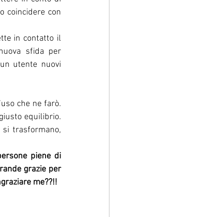
no coincidere con 
te in contatto il 
nuova sfida per 
un utente nuovi 
uso che ne farò. 
usto equilibrio. 
 si trasformano, 
persone piene di 
rande grazie per 
ngraziare me??!!