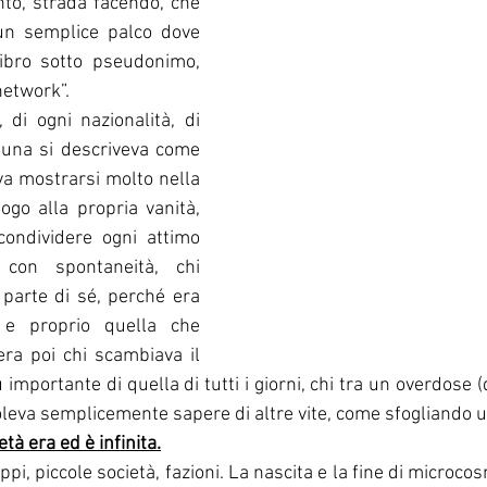
to, strada facendo, che 
un semplice palco dove 
libro sotto pseudonimo, 
network”. 
 di ogni nazionalità, di 
una si descriveva come 
va mostrarsi molto nella 
ogo alla propria vanità, 
condividere ogni attimo 
 con spontaneità, chi 
parte di sé, perché era 
 e proprio quella che 
era poi chi scambiava il 
 importante di quella di tutti i giorni, chi tra un overdose (di
 voleva semplicemente sapere di altre vite, come sfogliando
tà era ed è infinita.
pi, piccole società, fazioni. La nascita e la fine di microcos