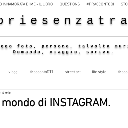
O INNAMORATA DI ME - IL LIBRO
QUESTIONS
#TIRACCONTODI
STO
oriesenzatr
eggo foto, persone, talvolta mur
Domando, viaggio, scrivo.
viaggi
tiraccontoDT1
street art
life style
tiracc
: 4 min
o mondo di INSTAGRAM.