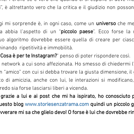
”, è altrettanto vero che la critica e il giudizio non posso
gi mi sorprende è, in ogni caso, come un 
universo 
che met
a abbia l’aspetto di un “
piccolo paese
”. Ecco forse la 
uo algoritmo dovrebbe essere quella di creare per ciasc
minando  ripetitività e immobilità.
"
Cosa è per te Instagram?
" penso di poter rispondere così.
 network a cui sono affezionata. Ho smesso di chiedermi l’
“amico” con cui si debba trovare la giusta dimensione, il gi
 di amicizia, anche con lui, le interazioni si modificano,
edo sia forse lasciarsi liberi a vicenda. 
 grazie a lui e ai post che mi ha ispirato, ho conosciuto 
uesto blog 
www.storiesenzatrama.com
 quindi un piccolo g
avverare mi sa che glielo devo! O forse è lui che dovrebbe ri