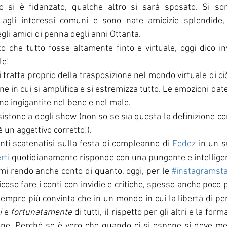
o si è fidanzato, qualche altro si sarà sposato. Si so
e agli interessi comuni e sono nate amicizie splendide, 
egli amici di penna degli anni Ottanta. 
che tutto fosse altamente finto e virtuale, oggi dico in
e! 
i tratta proprio della trasposizione nel mondo virtuale di ciò
ne in cui si amplifica e si estremizza tutto. Le emozioni date
no ingigantite nel bene e nel male. 
sistono a degli show (non so se sia questa la definizione corr
un aggettivo corretto!). 
ti scatenatisi sulla festa di compleanno di 
Fedez 
in un s
rti 
quotidianamente risponde con una pungente e intelligen
e mi rendo anche conto di quanto, oggi, per le 
#instagramst
coso fare i conti con invidie e critiche, spesso anche poco 
mpre più convinta che in un mondo in cui la libertà di pen
 
e 
fortunatamente 
di tutti, il rispetto per gli altri e la fo
one. Perché se è vero che quando ci si espone si deve met