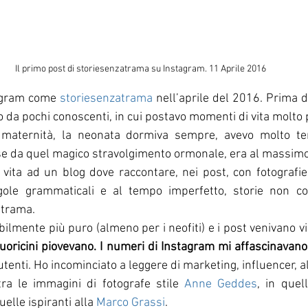
Il primo post di storiesenzatrama su Instagram. 11 Aprile 2016
agram come 
storiesenzatrama 
nell’aprile del 2016. Prima d
to da pochi conoscenti, in cui postavo momenti di vita molto 
 maternità, la neonata dormiva sempre, avevo molto tem
orse da quel magico stravolgimento ormonale, era al massimo
vita ad un blog dove raccontare, nei post, con fotografie
egole grammaticali e al tempo imperfetto, storie non coll
trama. 
ilmente più puro (almeno per i neofiti) e i post venivano vis
cuoricini piovevano. I numeri di Instagram mi affascinavano
utenti. Ho incominciato a leggere di marketing, influencer, al
a le immagini di fotografe stile 
Anne Geddes
quelle ispiranti alla 
Marco Grassi
.