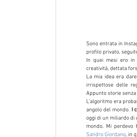
Sono entrata in Inst
profilo privato, segui
In quei mesi ero in
creatività, dettata f
La mia idea era dare 
irrispettose delle r
Appunto storie senza 
L’algoritmo era probab
angolo del mondo. 
I 
oggi di un miliardo di 
mondo. Mi perdevo tr
Sandro Giordano
, in 