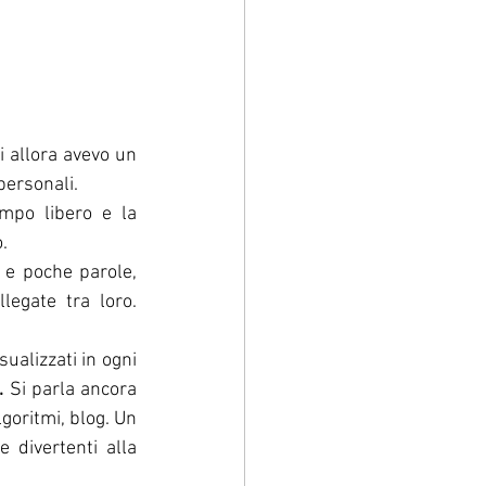
i allora avevo un 
personali.
po libero e la 
.
 e poche parole, 
egate tra loro. 
ualizzati in ogni 
.
 Si parla ancora 
goritmi, blog. Un 
, in quelle divertenti alla 