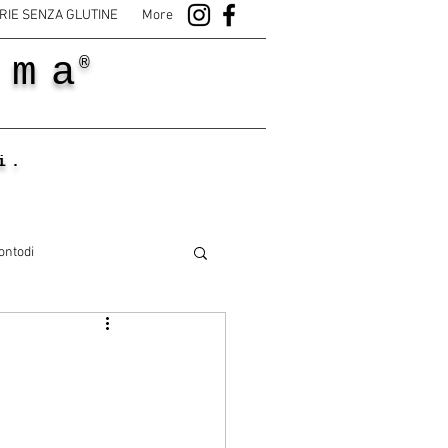
RIE SENZA GLUTINE
More
ama
®
i.
ontodi