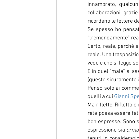
innamorato, qualcun
collaborazioni grazi
ricordano le lettere d
Se spesso ho pensato 
“tremendamente” real
Certo, reale, perché s
reale. Una trasposizio
vede e che si legge so
E in quel "male" si as
(questo sicuramente è 
Penso solo ai commen
quelli a cui 
Gianni Spe
Ma rifletto. Rifletto 
rete possa essere fati
ben espresse. Sono se
espressione sia 
ormai
tenuti in considerazi