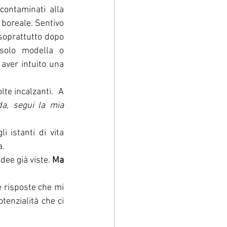
, i paesaggi naturali incontaminati alla 
boreale. Sentivo 
soprattutto dopo 
solo modella o 
aver intuito una 
te incalzanti.  A 
a, segui la mia 
 istanti di vita 
. 
dee già viste. 
Ma 
 risposte che mi 
enzialità che ci 