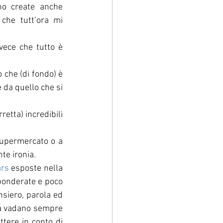
no create anche 
che tutt’ora mi 
vece che tutto è 
 che (di fondo) è 
 da quello che si 
etta) incredibili 
upermercato o a 
te ironia.
ars
 esposte nella 
ponderate e poco 
siero, parola ed 
rma vadano sempre 
tere in conto di 