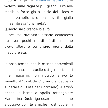
Ricordo i primi 
#mandarinaduck
 che 
vedevo sulle ragazze più grandi. Ero alle 
medie o forse già all’inizio del Liceo e 
quello zainetto nero con la scritta gialla 
mi sembrava “una mèta”. 
Quando sarò grande lo avrò!
E per me diventare grande coincideva 
con avere pochi anni di più di quelli che 
avevo allora e comunque meno della 
maggiore età.
In poco tempo, con le mance domenicali 
della nonna, con quelle dei genitori, con i 
miei risparmi, non ricordo, arrivò lo 
zainetto, il “tombolino” [credo si debbano 
superare gli Anta per ricordarlo], e arrivò 
anche la borsa a spalla rettangolare 
Mandarina Duck rigorosamente blu, che 
sfoggiavo con le amiche  del cuore in 