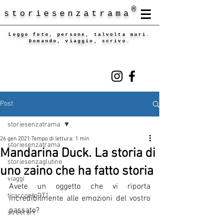
®
storiesenzatrama
Leggo foto, persone, talvolta muri.
Domando, viaggio, scrivo.
Post
storiesenzatrama
26 gen 2021
Tempo di lettura: 1 min
storiesenzatrama
Mandarina Duck. La storia di
storiesenzaglutine
uno zaino che ha fatto storia
viaggi
Avete un oggetto che vi riporta 
tiraccontoDT1
incredibilmente alle emozioni del vostro 
passato?
street art