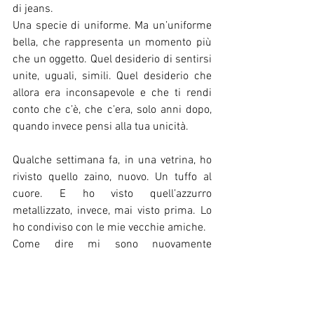
di jeans.
Una specie di uniforme. Ma un’uniforme 
bella, che rappresenta un momento più 
che un oggetto. Quel desiderio di sentirsi 
unite, uguali, simili. Quel desiderio che 
allora era inconsapevole e che ti rendi 
conto che c’è, che c’era, solo anni dopo, 
quando invece pensi alla tua unicità.
Qualche settimana fa, in una vetrina, ho 
rivisto quello zaino, nuovo. Un tuffo al 
cuore. E ho visto quell’azzurro 
metallizzato, invece, mai visto prima. Lo 
ho condiviso con le mie vecchie amiche. 
Come dire mi sono nuovamente 
innamorata e non ho potuto non 
mantenere fede alla promessa del “DA 
GRANDE LO AVRÒ!”.