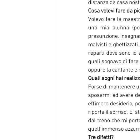
distanza da casa nost
Cosa volevi fare da pi
Volevo fare la maest
una mia alunna (pov
presunzione. Insegnare
malvisti e ghettizzati
reparti dove sono io 
quali sognavo di fare 
oppure la cantante e m
Quali sogni hai realizz
Forse di mantenere un
sposarmi ed avere dei
effimero desiderio, p
riporta il sorriso. E’
dal treno che mi port
quell’immenso azzurr
Tre difetti?