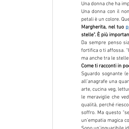
Una donna che ha impa
Una donna con il nome
petali è un colore. Qu
Margherita, nel tuo 
p
stelle". È più importa
Da sempre penso sia i
fortifica o ti affossa
ma anche tra le stelle
Come ti racconti in p
Sguardo sognante (e 
all’anagrafe una quara
arte, cucina veg, lett
le meraviglie che ve
qualità, perché riesc
soffro. Ma questo “ses
un’empatia magica con
Sono un’inguaribile ide