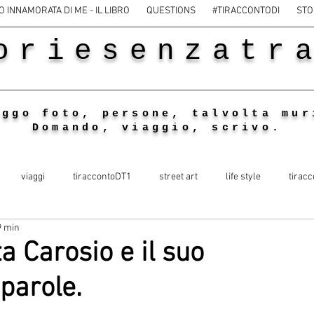
O INNAMORATA DI ME - IL LIBRO
QUESTIONS
#TIRACCONTODI
STO
oriesenzatr
eggo foto, persone, talvolta mur
Domando, viaggio, scrivo.
viaggi
tiraccontoDT1
street art
life style
tiracc
9 min
a Carosio e il suo
parole.