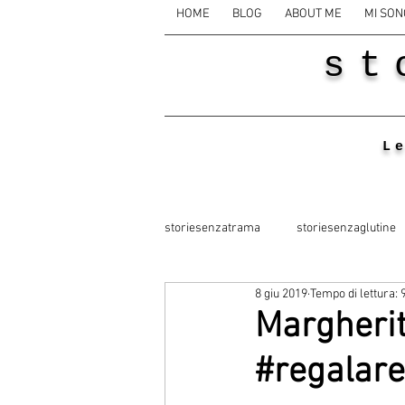
HOME
BLOG
ABOUT ME
MI SON
st
L
storiesenzatrama
storiesenzaglutine
8 giu 2019
Tempo di lettura: 
Margherit
#regalare