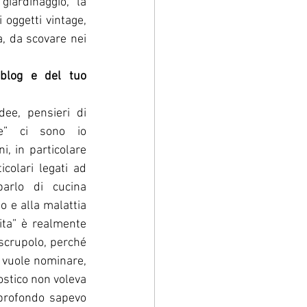
giardinaggio, la 
i oggetti vintage, 
a, da scovare nei 
blog e del tuo 
dee, pensieri di 
te” ci sono io 
, in particolare 
icolari legati ad 
parlo di cucina 
o e alla malattia 
ta” è realmente 
scrupolo, perché 
 vuole nominare, 
stico non voleva 
profondo sapevo 