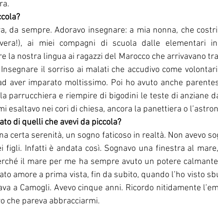
ra.
ccola?
ra, da sempre. Adoravo insegnare: a mia nonna, che costri
era!), ai miei compagni di scuola dalle elementari in
 la nostra lingua ai ragazzi del Marocco che arrivavano tra 
. Insegnare il sorriso ai malati che accudivo come volontari
ad aver imparato moltissimo. Poi ho avuto anche parentesi
la parrucchiera e riempire di bigodini le teste di anziane dai
i esaltavo nei cori di chiesa, ancora la panettiera o l’astro
ato di quelli che avevi da piccola?
a certa serenità, un sogno faticoso in realtà. Non avevo sog
 figli. Infatti è andata così. Sognavo una finestra al mare,
erché il mare per me ha sempre avuto un potere calmante,
 stato amore a prima vista, fin da subito, quando l’ho visto s
ava a Camogli. Avevo cinque anni. Ricordo nitidamente l’em
o che pareva abbracciarmi.