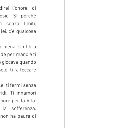
rei l’onore, di 
osio. Sì perché 
senza limiti, 
ei, c’è qualcosa 
piena. Un libro 
de per mano e ti 
e giocava quando 
le, ti fa toccare 
 
ei ti fermi senza 
idi. Ti innamori 
ore per la Vita. 
a sofferenza, 
 non ha paura di 