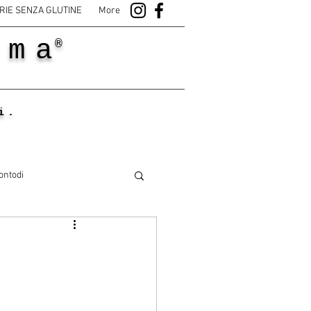
RIE SENZA GLUTINE
More
ama
®
i.
ontodi