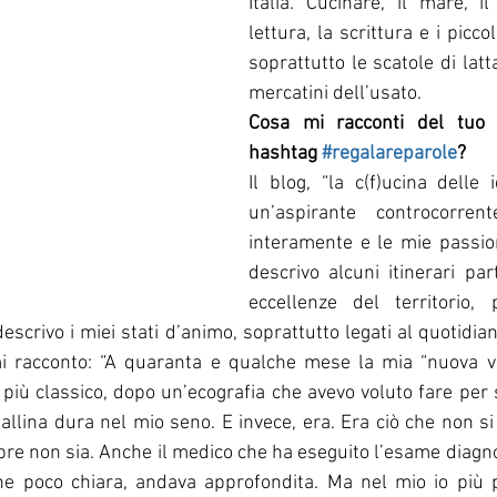
Italia. Cucinare, il mare, il 
lettura, la scrittura e i piccol
soprattutto le scatole di latt
mercatini dell’usato.
Cosa mi racconti del tuo 
hashtag 
#regalareparole
? 
Il blog, “la c(f)ucina delle i
un’aspirante controcorren
interamente e le mie passioni
descrivo alcuni itinerari part
eccellenze del territorio, 
descrivo i miei stati d’animo, soprattutto legati al quotidian
i racconto: “A quaranta e qualche mese la mia “nuova vi
più classico, dopo un’ecografia che avevo voluto fare per 
pallina dura nel mio seno. E invece, era. Era ciò che non si
pre non sia. Anche il medico che ha eseguito l’esame diagno
ione poco chiara, andava approfondita. Ma nel mio io più 