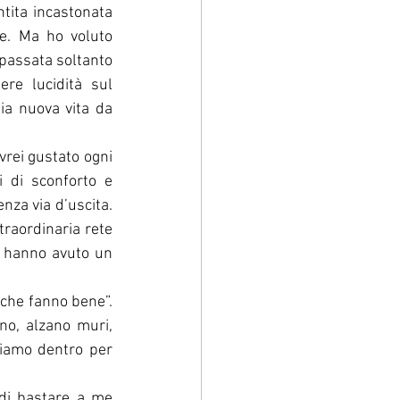
tita incastonata 
. Ma ho voluto 
 passata soltanto 
e lucidità sul 
ia nuova vita da 
rei gustato ogni 
di sconforto e 
za via d’uscita. 
traordinaria rete 
e hanno avuto un 
 che fanno bene”. 
no, alzano muri, 
niamo dentro per 
di bastare a me 