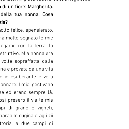
di un fiore: Margherita. 
 della tua nonna. Cosa 
zia?
lto felice, spensierato. 
ha molto segnato le mie 
 legame con la terra, la 
ostruttivo. Mia nonna era 
volte sopraffatta dalla 
ana e provata da una vita 
tro io esuberante e vera 
annare! I miei gestivano 
se ed erano sempre là, 
sì presero il via le mie 
pi di grano e vigneti, 
arabile cugina e agli zii 
toria, a due campi di 