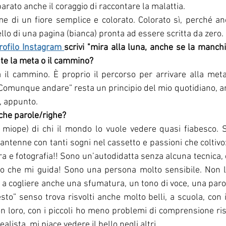
rato anche il coraggio di raccontare la malattia. 
 di un fiore semplice e colorato. Colorato sì, perché anc
ello di una pagina (bianca) pronta ad essere scritta da zero.
rofilo Instagram 
scrivi "mira alla luna, anche se la manchi 
nte la meta o il cammino?
l cammino. È proprio il percorso per arrivare alla meta 
. “Comunque andare” resta un principio del mio quotidiano, a
, appunto.
oche parole/righe?
miope) di chi il mondo lo vuole vedere quasi fiabesco. S
ntenne con tanti sogni nel cassetto e passioni che coltivo: 
ura e fotografia!! Sono un’autodidatta senza alcuna tecnica, 
do che mi guida! Sono una persona molto sensibile. Non l
o a cogliere anche una sfumatura, un tono di voce, una parol
to” senso trova risvolti anche molto belli, a scuola, con i 
 loro, con i piccoli ho meno problemi di comprensione rispe
alista, mi piace vedere il bello negli altri.