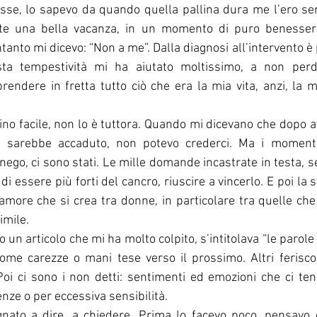
asse, lo sapevo da quando quella pallina dura me l’ero sen
te una bella vacanza, in un momento di puro benessere
intanto mi dicevo: “Non a me”. Dalla diagnosi all’intervento è
ta tempestività mi ha aiutato moltissimo, a non perder
prendere in fretta tutto ciò che era la mia vita, anzi, la m
o facile, non lo è tuttora. Quando mi dicevano che dopo av
i sarebbe accaduto, non potevo crederci. Ma i momenti 
go, ci sono stati. Le mille domande incastrate in testa, sen
di essere più forti del cancro, riuscire a vincerlo. E poi la s
 amore che si crea tra donne, in particolare tra quelle ch
imile.
un articolo che mi ha molto colpito, s’intitolava “le parole
ome carezze o mani tese verso il prossimo. Altri ferisco
oi ci sono i non detti: sentimenti ed emozioni che ci te
nze o per eccessiva sensibilità.
gnato a dire, a chiedere. Prima lo facevo poco, pensavo 