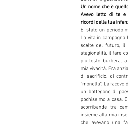
Un nome che è quello 
Avevo letto di te e
ricordi della tua infan
E’ stato un periodo mo
La vita in campagna 
scelte del futuro, il
stagionalità, il fare c
piuttosto burbera, a 
mia vivacità. Era anzi
di sacrificio, di con
“monella”. La facevo d
un bottegone di pae
pochissimo a casa. Co
scorribande tra cam
insieme alla mia insep
che avevano una fat