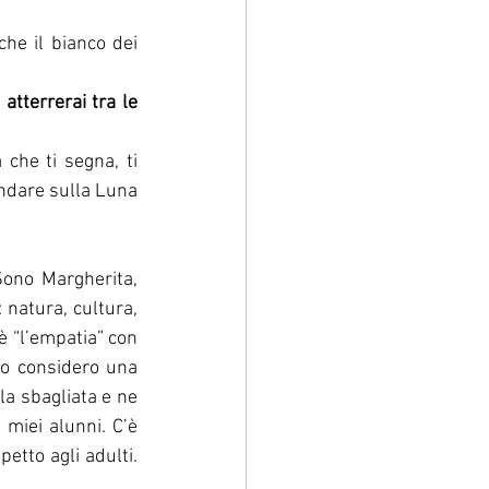
he il bianco dei 
atterrerai tra le 
che ti segna, ti 
ndare sulla Luna 
ono Margherita, 
natura, cultura, 
è “l’empatia” con 
o considero una 
a sbagliata e ne 
miei alunni. C’è 
tto agli adulti. 