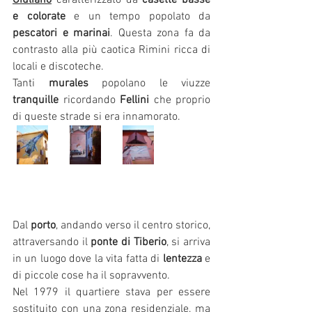
Giuliano
 caratterizzato da
 casette basse 
e colorate 
e un tempo popolato da 
pescatori e marinai
. Questa zona fa da 
contrasto alla più caotica Rimini ricca di 
locali e discoteche.
Tanti 
murales
 popolano le viuzze 
tranquille
 ricordando 
Fellini
 che proprio 
di queste strade si era innamorato.
Dal 
porto
, andando verso il centro storico, 
attraversando il 
ponte di Tiberio
, si arriva 
in un luogo dove la vita fatta di 
lentezza
 e 
di piccole cose ha il sopravvento.
Nel 1979 il quartiere stava per essere 
sostituito con una zona residenziale, ma 