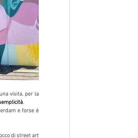
a visita, per la 
semplicità
.
erdam e forse è 
occo di street art 