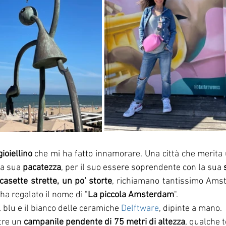
gioiellino 
che mi ha fatto innamorare. Una città che merita un
la sua 
pacatezza
, per il suo essere soprendente con la sua 
casette strette, un po' storte
, richiamano tantissimo Amst
ha regalato il nome di "
La piccola Amsterdam
".
l blu e il bianco delle ceramiche 
Delftware
, dipinte a mano.
tre un 
campanile pendente di 75 metri di altezza
, qualche t