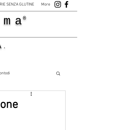
RIE SENZA GLUTINE
More
ama
®
i.
ontodi
ione