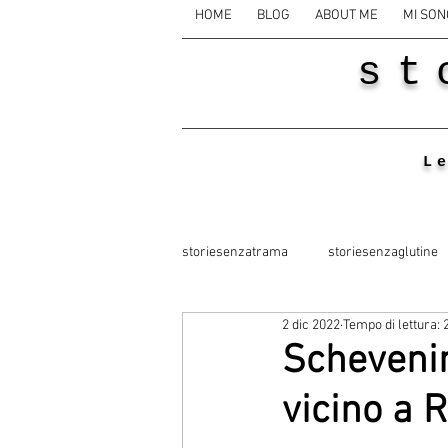
HOME
BLOG
ABOUT ME
MI SON
st
L
storiesenzatrama
storiesenzaglutine
2 dic 2022
Tempo di lettura: 
Schevenin
vicino a 