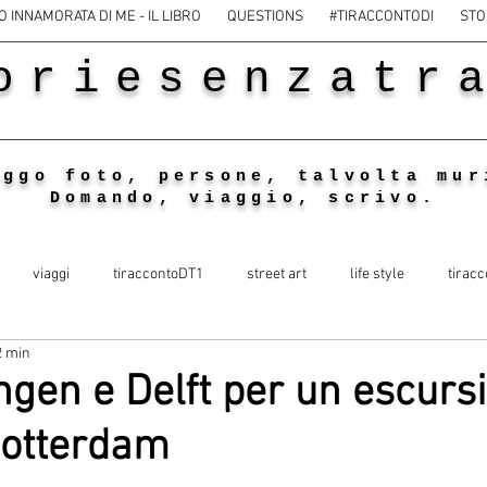
O INNAMORATA DI ME - IL LIBRO
QUESTIONS
#TIRACCONTODI
STO
oriesenzatr
eggo foto, persone, talvolta mur
Domando, viaggio, scrivo.
viaggi
tiraccontoDT1
street art
life style
tiracc
2 min
gen e Delft per un escurs
Rotterdam