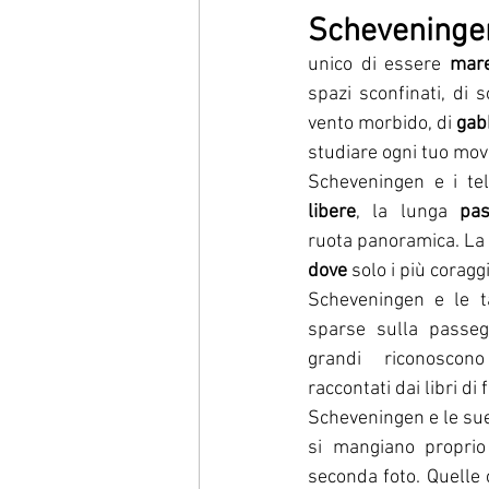
Scheveninge
unico di essere 
mar
spazi sconfinati, di s
vento morbido, di 
gab
studiare ogni tuo mo
Scheveningen e i teli
libere
, la lunga 
pas
ruota panoramica. La 
dove
 solo i più coragg
Scheveningen e le t
sparse sulla passeg
grandi riconoscono
raccontati dai libri di 
Scheveningen e le su
si mangiano proprio
seconda foto. Quelle 