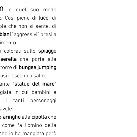
n 
e quel suo modo 
e
. Così pieno di 
luce
, di 
ole che non si sente, di 
biani
 "aggressivi" presi a 
vimento.
 colorati sulle 
spiagge 
serella
 che porta alla 
torre di 
bungee jumping 
iosi riescono a salire.
ante "
statue del mare
" 
giata in cui bambini e 
 i tanti personaggi 
favole.
e 
aringhe
 alla 
cipolla
 che 
 come fa l'omino della 
che io ho mangiato però 