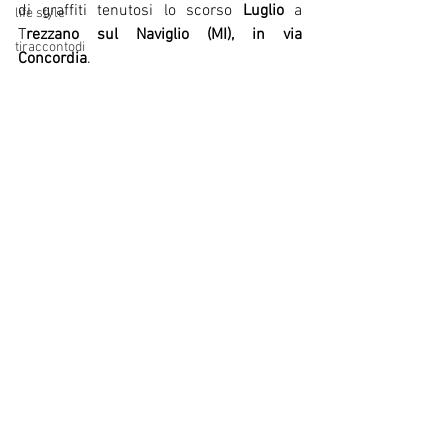
di graffiti tenutosi lo scorso 
Luglio 
a 
life style
T
rezzano sul Naviglio (MI), in via 
tiraccontodi
Concordia
.