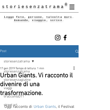
®
storiesenzatrama
Leggo foto, persone, talvolta muri.
Domando, viaggio, scrivo.
Post
storiesenzatrama
17 gen 2019
Tempo di lettura: 1 min
storiesenzatrama
Urban Giants. Vi racconto il
storiesenzaglutine
divenire di una
viaggi
trasformazione.
tiraccontoDT1
street art
Oggi racconto di 
Urban Giants
, il Festival 