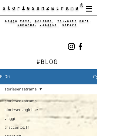
®
storiesenzatrama
Leggo foto, persone, talvolta muri.
Domando, viaggio, scrivo.
#BLOG
BLOG
storiesenzatrama
storiesenzatrama
storiesenzaglutine
viaggi
tiraccontoDT1