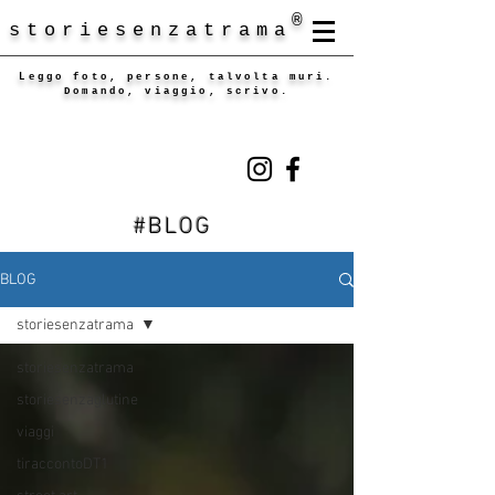
®
storiesenzatrama
Leggo foto, persone, talvolta muri.
Domando, viaggio, scrivo.
#BLOG
BLOG
storiesenzatrama
storiesenzatrama
storiesenzaglutine
viaggi
tiraccontoDT1