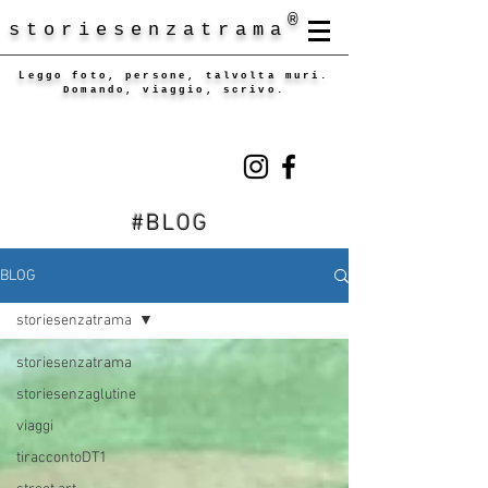
®
storiesenzatrama
Leggo foto, persone, talvolta muri.
Domando, viaggio, scrivo.
#BLOG
BLOG
storiesenzatrama
storiesenzatrama
storiesenzaglutine
viaggi
tiraccontoDT1