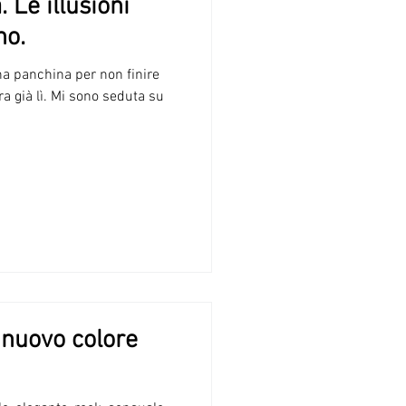
 Le illusioni
no.
na panchina per non finire
era già lì. Mi sono seduta su
 nuovo colore