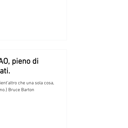
O, pieno di
ati.
ient’altro che una sola cosa,
smo.} Bruce Barton