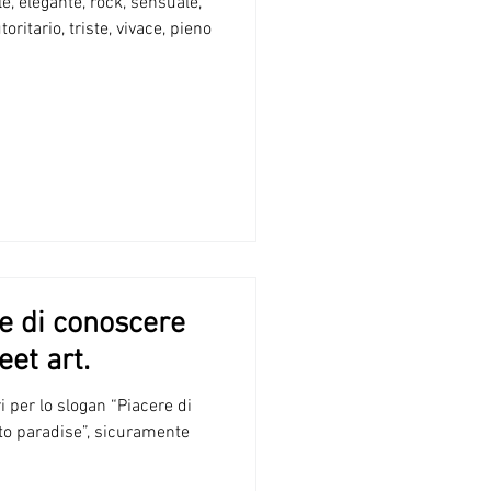
le, elegante, rock, sensuale,
toritario, triste, vivace, pieno
re di conoscere
eet art.
 per lo slogan “Piacere di
to paradise”, sicuramente