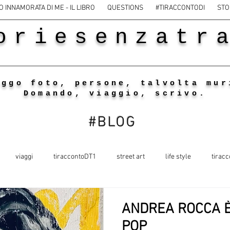
O INNAMORATA DI ME - IL LIBRO
QUESTIONS
#TIRACCONTODI
STO
oriesenzatr
eggo foto, persone, talvolta mur
Domando, viaggio, scrivo.
#BLOG
viaggi
tiraccontoDT1
street art
life style
tiracc
ANDREA ROCCA È
POP