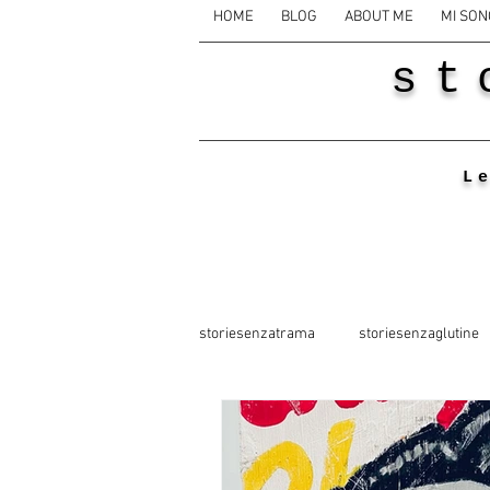
HOME
BLOG
ABOUT ME
MI SON
st
L
storiesenzatrama
storiesenzaglutine