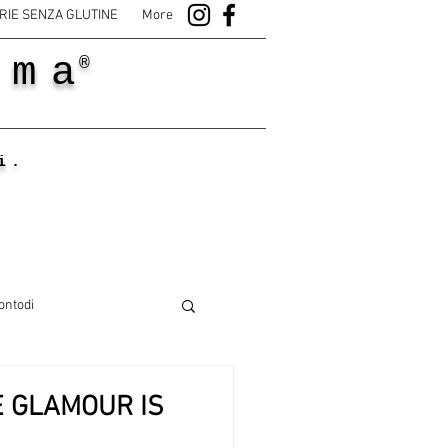
RIE SENZA GLUTINE
More
ama
®
i.
ontodi
 GLAMOUR IS