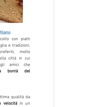
Milano
olto con piatti 
ia e tradizioni. 
feriti, molto 
lla città in cui 
gli amici che 
stupiti dalla bontà del 
ttima qualità da 
 velocità 
in un 