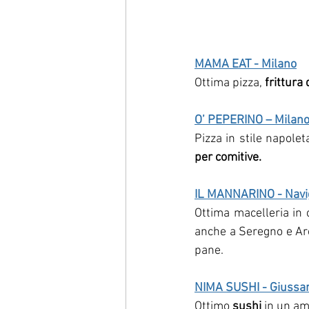
MAMA EAT - Milano
Ottima pizza,
 frittura
O’ PEPERINO – Milan
Pizza in stile napolet
per comitive.
IL MANNARINO - Navig
Ottima macelleria in c
anche a Seregno e Arc
pane.
NIMA SUSHI - Giussan
Ottimo 
sushi 
in un am