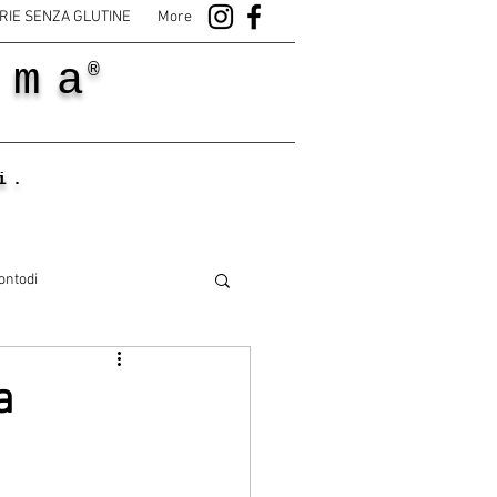
RIE SENZA GLUTINE
More
ama
®
i.
ontodi
a