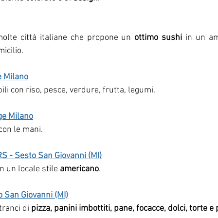
olte città italiane che propone un 
ottimo sushi
 in un am
icilio.
e Milano
li con riso, pesce, verdure, frutta, legumi.
ge Milano
con le mani.
 - Sesto San Giovanni (MI)
n un locale stile 
americano
. 
San Giovanni (MI)
ranci di 
pizza, panini imbottiti, pane, focacce, dolci, torte e 