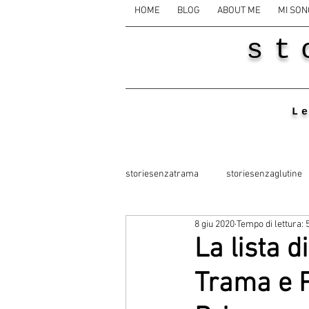
HOME
BLOG
ABOUT ME
MI SON
st
L
storiesenzatrama
storiesenzaglutine
8 giu 2020
Tempo di lettura: 
La lista d
Trama e P