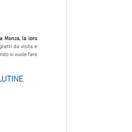
a 
Monza
, la loro 
ietti da visita e 
do si vuole fare 
LUTINE