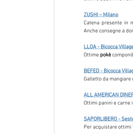
ZUSHI – 
Milano
Catena presente in m
Anche consegne a dom
LLOA - Bicocca Villag
Ottime 
pokè
 componibi
BEFED - Bicocca Villa
Galletto da mangiare 
ALL AMERICAN DINERS
Ottimi panini e carne i
SAPORLIBERO - Sesto 
Per acquistare ottimi t