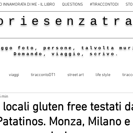
O INNAMORATA DI ME - IL LIBRO
QUESTIONS
#TIRACCONTODI
STO
oriesenzatr
eggo foto, persone, talvolta mur
Domando, viaggio, scrivo.
viaggi
tiraccontoDT1
street art
life style
tiracc
5 min
i locali gluten free testati d
atatinos. Monza, Milano e