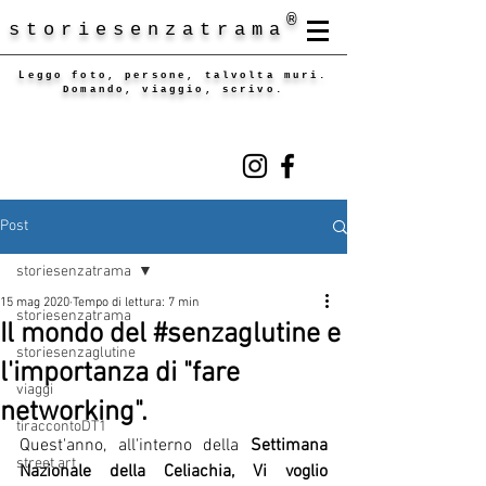
®
storiesenzatrama
Leggo foto, persone, talvolta muri.
Domando, viaggio, scrivo.
Post
storiesenzatrama
15 mag 2020
Tempo di lettura: 7 min
storiesenzatrama
Il mondo del #senzaglutine e
storiesenzaglutine
l'importanza di "fare
viaggi
networking".
tiraccontoDT1
Quest'anno, 
all'interno della 
Settimana 
street art
Nazionale della Celiachia, Vi voglio 